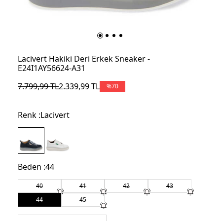
Lacivert Hakiki Deri Erkek Sneaker -
E24I1AY56624-A31
7.799,99
TL
2.339,99
TL
%
70
Renk :
Lacivert
Beden :
44
40
41
42
43
44
45