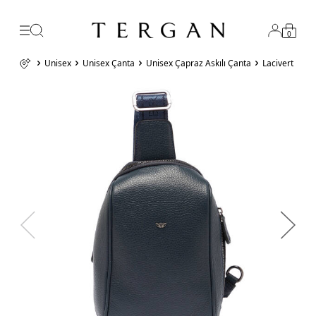
0
Unisex
Unisex Çanta
Unisex Çapraz Askılı Çanta
Lacivert Haki