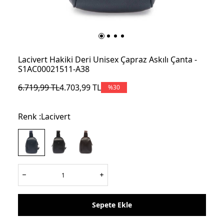
Lacivert Hakiki Deri Unisex Çapraz Askılı Çanta -
S1AC00021511-A38
6.719,99
TL
4.703,99
TL
%
30
Renk :
Lacivert
Sepete Ekle