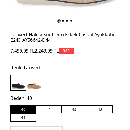
Lacivert Hakiki Süet Deri Erkek Casual Ayakkabı -
E24I1AY56642-D44
7.499,99
TL
2.249,99
TL
%
70
Renk :
Lacivert
Beden :
40
40
41
42
43
44