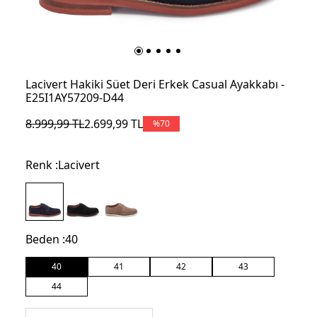
Lacivert Hakiki Süet Deri Erkek Casual Ayakkabı -
E25I1AY57209-D44
8.999,99
TL
2.699,99
TL
%
70
Renk :
Lacivert
Beden :
40
40
41
42
43
44