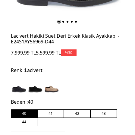
Lacivert Hakiki Süet Deri Erkek Klasik Ayakkabı -
E24S1AY56969-D44
7.999,99
TL
5.599,99
TL
%
30
Renk :
Lacivert
Beden :
40
40
41
42
43
44