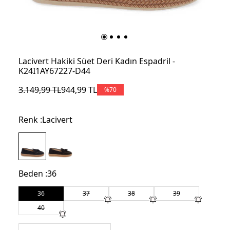
Lacivert Hakiki Süet Deri Kadın Espadril -
K24I1AY67227-D44
3.149,99
TL
944,99
TL
%
70
Renk :
Lacivert
Beden :
36
36
37
38
39
40