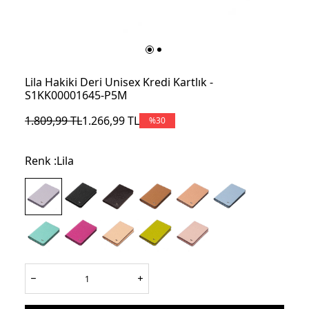
Lila Hakiki Deri Unisex Kredi Kartlık -
S1KK00001645-P5M
1.809,99
TL
1.266,99
TL
%
30
Renk :
Lila