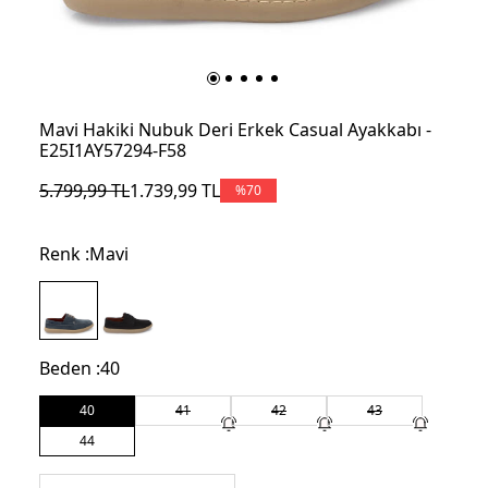
Mavi Hakiki Nubuk Deri Erkek Casual Ayakkabı -
E25I1AY57294-F58
5.799,99
TL
1.739,99
TL
%
70
Renk :
Mavi
Beden :
40
40
41
42
43
44