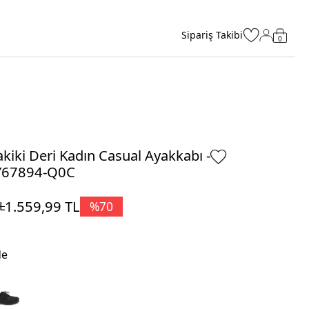
Sipariş Takibi
0
kiki Deri Kadın Casual Ayakkabı -
Y67894-Q0C
1.559,99
TL
%
70
L
de