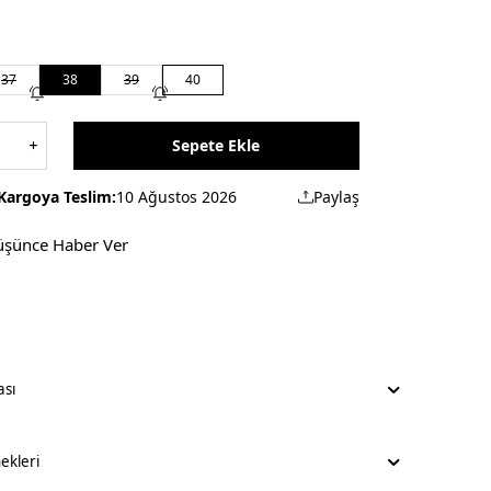
37
38
39
40
Sepete Ekle
Kargoya Teslim:
10 Ağustos 2026
Paylaş
üşünce Haber Ver
ası
kleri