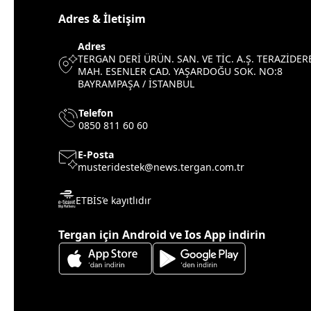
Adres & İletişim
Adres
TERGAN DERİ ÜRÜN. SAN. VE TİC. A.Ş. TERAZİDER
MAH. ESENLER CAD. YAŞARDOĞU SOK. NO:8
BAYRAMPAŞA / İSTANBUL
Telefon
0850 811 60 60
E-Posta
musteridestek@news.tergan.com.tr
ETBİS’e kayıtlıdır
Tergan için Android ve Ios App indirin