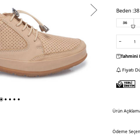
Beden :
38
36
Tahmini 
Fiyatı D
Ürün Açıklam
Ödeme Seçene