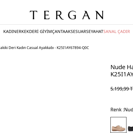
KADIN
ERKEK
DERİ GİYİM
ÇANTA
AKSESUAR
SEYAHAT
SANAL ÇADIR
akiki Deri Kadın Casual Ayakkabı - K25I1AY67894-Q0C
Nude Ha
K25I1A
5.199,99
T
Renk :
Nu