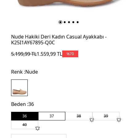
Nude Hakiki Deri Kadın Casual Ayakkabı -
K25I1AY67895-Q0C
5.199,99
TL
1.559,99
TL
%
70
Renk :
Nude
Beden :
36
36
37
38
39
40