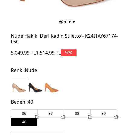
Nude Hakiki Deri Kadın Stiletto - K24I1AY67174-
L5C
5.049,99
TL
1.514,99
TL
%
70
Renk :
Nude
Beden :
40
36
37
38
39
40