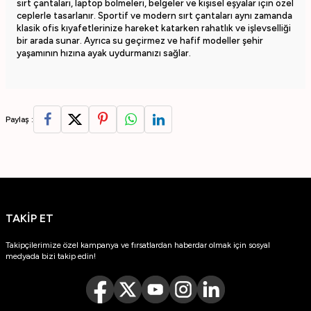
sırt çantaları, laptop bölmeleri, belgeler ve kişisel eşyalar için özel
ceplerle tasarlanır. Sportif ve modern sırt çantaları aynı zamanda
klasik ofis kıyafetlerinize hareket katarken rahatlık ve işlevselliği
bir arada sunar. Ayrıca su geçirmez ve hafif modeller şehir
yaşamının hızına ayak uydurmanızı sağlar.
Paylaş :
TAKİP ET
Takipçilerimize özel kampanya ve fırsatlardan haberdar olmak için sosyal
medyada bizi takip edin!