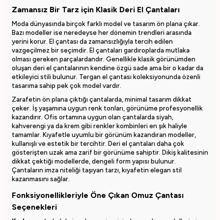
Zamansız Bir Tarz için Klasik Deri El Çantaları
Moda dünyasında birçok farklı model ve tasarım ön plana çıkar.
Bazı modeller ise neredeyse her dönemin trendleri arasında
yerini korur. El çantası da zamansızlığıyla tercih edilen
vazgeçilmez bir seçimdir. El çantaları gardıroplarda mutlaka
olması gereken parçalardandır. Genellikle klasik görünümden
oluşan deri el çantalarının kendine özgü sade ama bir o kadar da
etkileyici stili bulunur. Tergan el çantası koleksiyonunda özenli
tasarıma sahip pek çok model vardır.
Zarafetin ön plana çıktığı çantalarda, minimal tasarım dikkat
çeker. İş yaşamına uygun renk tonları, görünüme profesyonellik
kazandırır. Ofis ortamına uygun olan çantalarda siyah,
kahverengi ya da krem gibi renkler kombinleri en şık haliyle
tamamlar. Kıyafetle uyumlu bir görünüm kazandıran modeller,
kullanışlı ve estetik bir tercihtir. Deri el çantaları daha çok
gösterişten uzak ama zarif bir görünüme sahiptir. Dikiş kalitesinin
dikkat çektiği modellerde, dengeli form yapısı bulunur.
Çantaların imza niteliği taşıyan tarzı, kıyafetin elegan stil
kazanmasını sağlar.
Fonksiyonellikleriyle Öne Çıkan Omuz Çantası
Seçenekleri