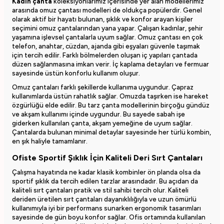
Kadın çanta
koleksiyonlarımız içerisinde yer alan modellerimiz
arasında omuz çantası modelleri de oldukça popülerdir. Genel
olarak aktif bir hayatı bulunan, şıklık ve konfor arayan kişiler
seçimini omuz çantalarından yana yapar. Çalışan kadınlar, şehir
yaşamına işlevsel çantalarla uyum sağlar. Omuz çantası en çok
telefon, anahtar, cüzdan, ajanda gibi eşyaları güvenle taşımak
için tercih edilir. Farklı bölmelerden oluşan iç yapıları çantada
düzen sağlanmasına imkan verir. İç kaplama detayları ve fermuar
sayesinde üstün konforlu kullanım oluşur.
Omuz çantaları farklı şekillerde kullanıma uygundur. Çapraz
kullanımlarda üstün rahatlık sağlar. Omuzda taşırken ise hareket
özgürlüğü elde edilir. Bu tarz çanta modellerinin birçoğu gündüz
ve akşam kullanımı içinde uygundur. Bu sayede sabah işe
giderken kullanılan çanta, akşam yemeğine de uyum sağlar.
Çantalarda bulunan minimal detaylar sayesinde her türlü kombin,
en şık haliyle tamamlanır.
Ofiste Sportif Şıklık İçin Kaliteli Deri Sırt Çantaları
Çalışma hayatında ne kadar klasik kombinler ön planda olsa da
sportif şıklık da tercih edilen tarzlar arasındadır. Bu açıdan da
kaliteli sırt çantaları pratik ve stil sahibi tercih olur. Kaliteli
deriden üretilen sırt çantaları dayanıklılığıyla ve uzun ömürlü
kullanımıyla iyi bir performans sunarken ergonomik tasarımları
sayesinde de gün boyu konfor sağlar. Ofis ortamında kullanılan