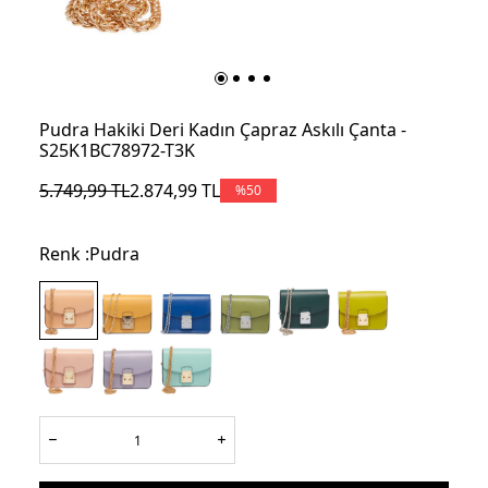
Pudra Hakiki Deri Kadın Çapraz Askılı Çanta -
S25K1BC78972-T3K
5.749,99
TL
2.874,99
TL
%
50
Renk :
Pudra