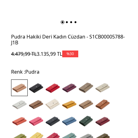
Pudra Hakiki Deri Kadın Cüzdan - S1CB00005788-
J1B
4.479,99
TL
3.135,99
TL
%
30
Renk :
Pudra