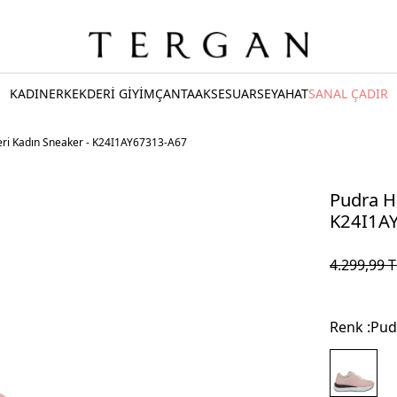
KADIN
ERKEK
DERİ GİYİM
ÇANTA
AKSESUAR
SEYAHAT
SANAL ÇADIR
eri Kadın Sneaker - K24I1AY67313-A67
Pudra Ha
K24I1A
4.299,99
T
Renk :
Pud