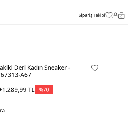
Sipariş Takibi
0
kiki Deri Kadın Sneaker -
Y67313-A67
1.289,99
TL
%
70
L
ra