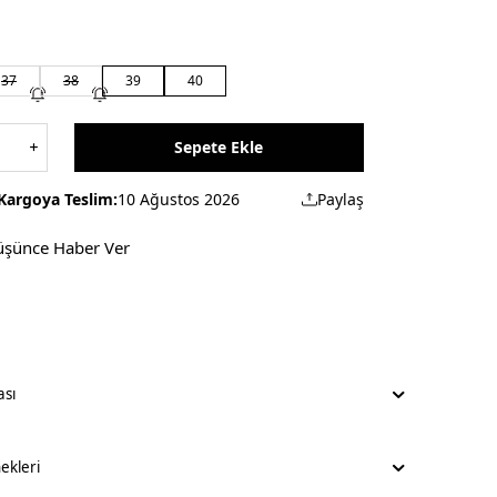
37
38
39
40
Sepete Ekle
Kargoya Teslim:
10 Ağustos 2026
Paylaş
üşünce Haber Ver
ası
kleri