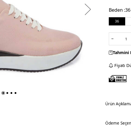
Beden :
36
36
Tahmini 
Fiyatı D
Ürün Açıklam
Ödeme Seçene