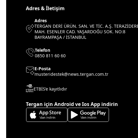
Adres & İletişim
Adres
TERGAN DERİ ÜRÜN. SAN. VE TİC. A.Ş. TERAZİDER
MAH. ESENLER CAD. YAŞARDOĞU SOK. NO:8
BAYRAMPAŞA / İSTANBUL
Telefon
0850 811 60 60
E-Posta
musteridestek@news.tergan.com.tr
ETBİS’e kayıtlıdır
Tergan için Android ve Ios App indirin