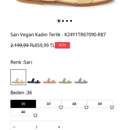
Sarı Vegan Kadın Terlik - K24Y1TR67090-R87
2.199,99
TL
659,99
TL
%
70
Renk :
Sarı
Beden :
36
36
37
38
39
40