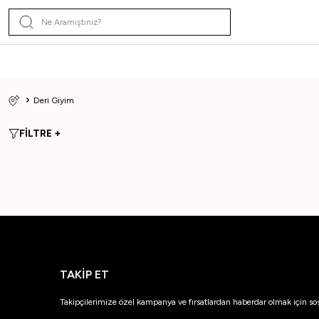
Deri Giyim
FİLTRE +
TAKİP ET
Takipçilerimize özel kampanya ve fırsatlardan haberdar olmak için so