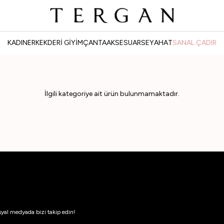
KADIN
ERKEK
DERİ GİYİM
ÇANTA
AKSESUAR
SEYAHAT
SANAL ÇADIR
İlgili kategoriye ait ürün bulunmamaktadır.
syal medyada bizi takip edin!