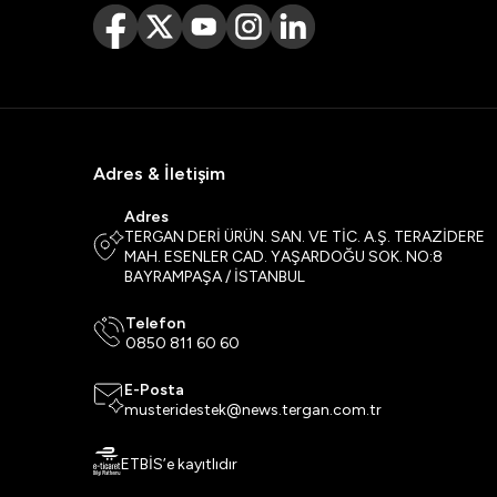
Adres & İletişim
Adres
TERGAN DERİ ÜRÜN. SAN. VE TİC. A.Ş. TERAZİDERE
MAH. ESENLER CAD. YAŞARDOĞU SOK. NO:8
BAYRAMPAŞA / İSTANBUL
Telefon
0850 811 60 60
E-Posta
musteridestek@news.tergan.com.tr
ETBİS’e kayıtlıdır