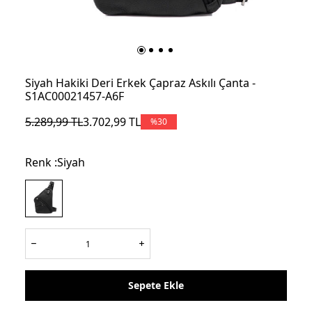
Siyah Hakiki Deri Erkek Çapraz Askılı Çanta -
S1AC00021457-A6F
5.289,99
TL
3.702,99
TL
%
30
Renk :
Siyah
Sepete Ekle