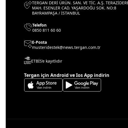
TERGAN DERİ ÜRÜN. SAN. VE TİC. A.Ş. TERAZİDER
MAH. ESENLER CAD. YAŞARDOĞU SOK. NO:8
BAYRAMPAŞA / İSTANBUL
Telefon
0850 811 60 60
E-Posta
musteridestek@news.tergan.com.tr
ETBİS’e kayıtlıdır
Tergan için Android ve Ios App indirin