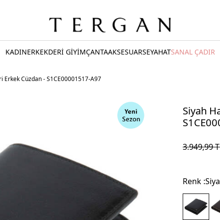
KADIN
ERKEK
DERİ GİYİM
ÇANTA
AKSESUAR
SEYAHAT
SANAL ÇADIR
eri Erkek Cüzdan - S1CE00001517-A97
Siyah Ha
S1CE00
3.949,99
T
Renk :
Siy