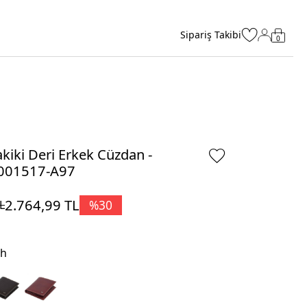
Sipariş Takibi
0
kiki Deri Erkek Cüzdan -
001517-A97
2.764,99
TL
%
30
L
ah