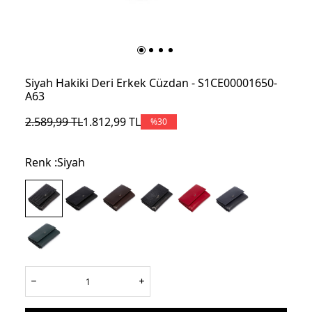
Siyah Hakiki Deri Erkek Cüzdan - S1CE00001650-
A63
2.589,99
TL
1.812,99
TL
%
30
Renk :
Siyah