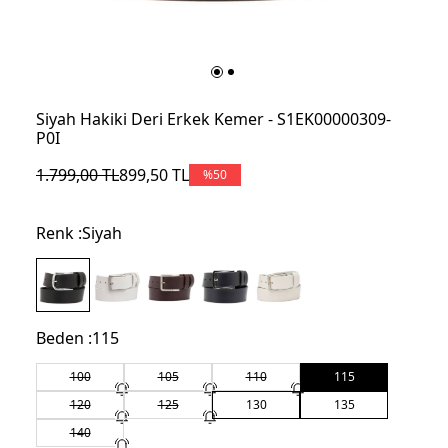
Siyah Hakiki Deri Erkek Kemer - S1EK00000309-
P0I
1.799,00
TL
899,50
TL
%
50
Renk :
Siyah
Beden :
115
100
105
110
115
120
125
130
135
140