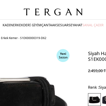
KADIN
ERKEK
DERİ GİYİM
ÇANTA
AKSESUAR
SEYAHAT
SANAL ÇADIR
ri Erkek Kemer - S1EK00000319-D62
Siyah Ha
S1EK00
2.459,00
T
Renk :
Siy