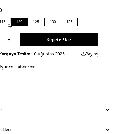
0
115
120
125
130
135
Sepete Ekle
Kargoya Teslim:
10 Ağustos 2026
Paylaş
üşünce Haber Ver
ası
kleri