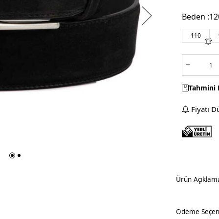
Beden :
12
110
Tahmini 
Fiyatı D
Ürün Açıklam
Ödeme Seçene