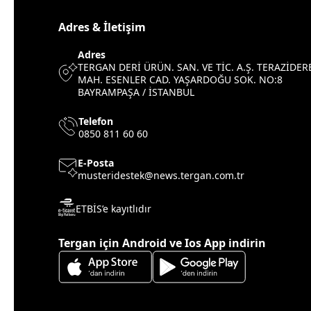
Adres & İletişim
Adres
TERGAN DERİ ÜRÜN. SAN. VE TİC. A.Ş. TERAZİDER
MAH. ESENLER CAD. YAŞARDOĞU SOK. NO:8
BAYRAMPAŞA / İSTANBUL
Telefon
0850 811 60 60
E-Posta
musteridestek@news.tergan.com.tr
ETBİS’e kayıtlıdır
Tergan için Android ve Ios App indirin