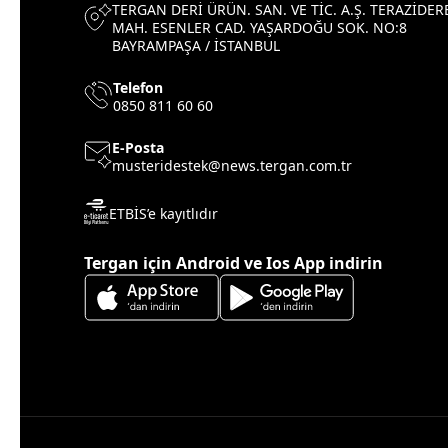
TERGAN DERİ ÜRÜN. SAN. VE TİC. A.Ş. TERAZİDER
MAH. ESENLER CAD. YAŞARDOĞU SOK. NO:8
BAYRAMPAŞA / İSTANBUL
Telefon
0850 811 60 60
E-Posta
musteridestek@news.tergan.com.tr
ETBİS’e kayıtlıdır
Tergan için Android ve Ios App indirin