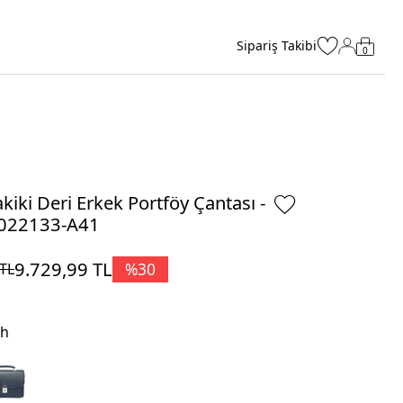
Sipariş Takibi
0
kiki Deri Erkek Portföy Çantası -
022133-A41
9.729,99
TL
%
30
TL
ah