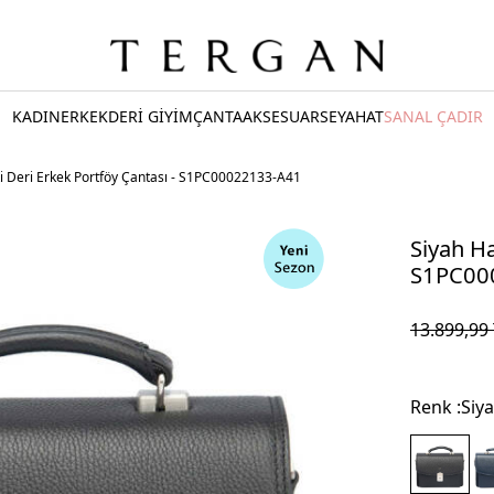
KADIN
ERKEK
DERİ GİYİM
ÇANTA
AKSESUAR
SEYAHAT
SANAL ÇADIR
i Deri Erkek Portföy Çantası - S1PC00022133-A41
Siyah Ha
S1PC00
13.899,99
Renk :
Siy