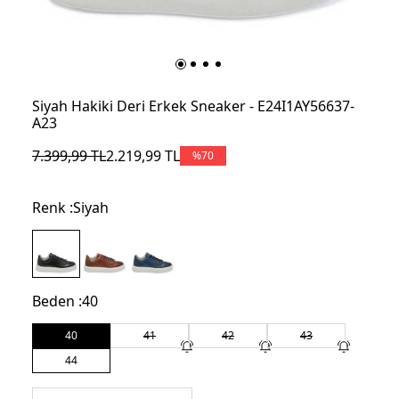
Siyah Hakiki Deri Erkek Sneaker - E24I1AY56637-
A23
7.399,99
TL
2.219,99
TL
%
70
Renk :
Siyah
Beden :
40
40
41
42
43
44