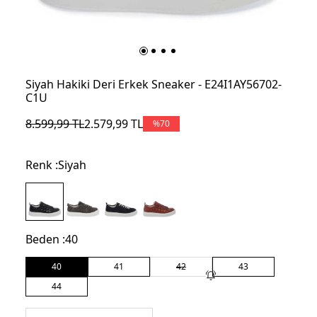
Siyah Hakiki Deri Erkek Sneaker - E24I1AY56702-
C1U
8.599,99
TL
2.579,99
TL
%
70
Renk :
Siyah
Beden :
40
40
41
42
43
44