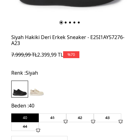
Siyah Hakiki Deri Erkek Sneaker - E25I1AY57276-
A23
7.999,99
TL
2.399,99
TL
%
70
Renk :
Siyah
Beden :
40
40
41
42
43
44