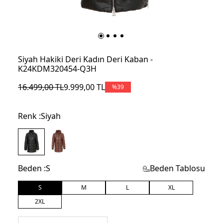
Siyah Hakiki Deri Kadın Deri Kaban -
K24KDM320454-Q3H
16.499,00
TL
9.999,00
TL
%
39
Renk :
Siyah
Beden :
S
Beden Tablosu
S
M
L
XL
2XL