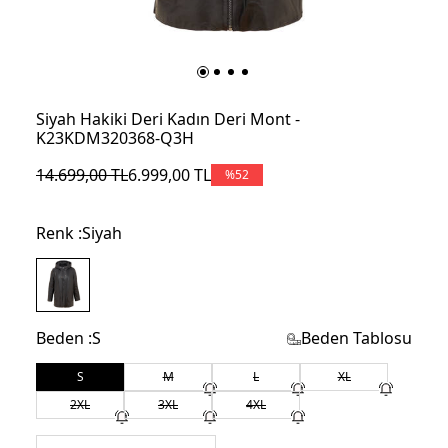
Siyah Hakiki Deri Kadın Deri Mont -
K23KDM320368-Q3H
14.699,00
TL
6.999,00
TL
%
52
Renk :
Siyah
Beden :
S
Beden Tablosu
S
M
L
XL
2XL
3XL
4XL