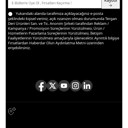
Kaydol
Yukarıdaki alanda tarafımıza açıklayacağınız e-posta
şeklindeki kişisel veriniz, açık rızanızın olması durumunda Tergan
Deri Ürünleri San. ve Tic. Anonim Şirketi tarafından Reklam /
Kampanya / Promosyon Süreçlerinin Yürütülmesi, Ürün /
Hizmetlerin Pazarlama Süreçlerinin Yürütülmesi, İletişim
Faaliyetlerinin Yürütülmesi amaçlarıyla işlenecektir. Ayrıntılı bilgiye
Fırsatlardan Haberdar Olun Aydınlatma Metni
üzerinden
erişebilirsiniz.
TAKİP ET
Takipçilerimize özel kampanya ve fırsatlardan haberdar
olmak için sosyal medyada bizi takip edin!
Adres & İletişim
Adres
TERGAN DERİ ÜRÜN. SAN. VE TİC. A.Ş. TERAZİDERE MAH.