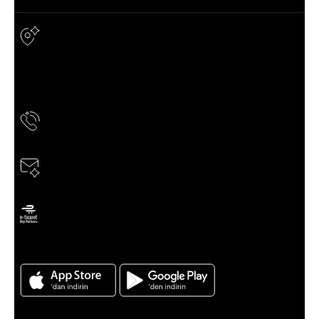
Adres & İletişim
Adres
TERGAN DERİ ÜRÜN. SAN. VE TİC. A.Ş. TERAZİDERE MAH.
ESENLER CAD. YAŞARDOĞU SOK. NO:8 BAYRAMPAŞA /
İSTANBUL
Telefon
0850 811 60 60
E-Posta
musteridestek@news.tergan.com.tr
ETBİS’e kayıtlıdır
Tergan için Android ve Ios App indirin
Kategoriler
Kampanyalar