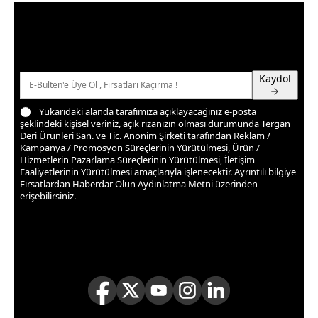
Fırsatlardan Haberdar Olun
Üyelerimize özel kampanya ve fırsatlardan haberdar
olmak için e-bültenimize kayıt olun
Kaydol
Yukarıdaki alanda tarafımıza açıklayacağınız e-posta
şeklindeki kişisel veriniz, açık rızanızın olması durumunda Tergan
Deri Ürünleri San. ve Tic. Anonim Şirketi tarafından Reklam /
Kampanya / Promosyon Süreçlerinin Yürütülmesi, Ürün /
Hizmetlerin Pazarlama Süreçlerinin Yürütülmesi, İletişim
Faaliyetlerinin Yürütülmesi amaçlarıyla işlenecektir. Ayrıntılı bilgiye
Fırsatlardan Haberdar Olun Aydınlatma Metni
üzerinden
erişebilirsiniz.
TAKİP ET
Takipçilerimize özel kampanya ve fırsatlardan haberdar
olmak için sosyal medyada bizi takip edin!