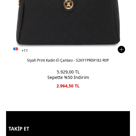
+11
Siyah Print Kadın El Çantası - S26Y1PR09182-R0P
5.929,00
TL
Sepette %50 İndirim
2.964,50
TL
TAKİP ET