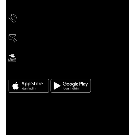
ESENLER CAD. YAŞARDOĞU SOK. NO:8 BAYRAMPAŞA /
İSTANBUL
Telefon
0850 811 60 60
E-Posta
musteridestek@news.tergan.com.tr
ETBİS’e kayıtlıdır
Tergan için Android ve Ios App indirin
Kategoriler
Kampanyalar
Kadın
Erkek
Yeni Sezon
Sanal Çadır
Müşteri Hizmetleri
Sıkça Sorulan Sorular