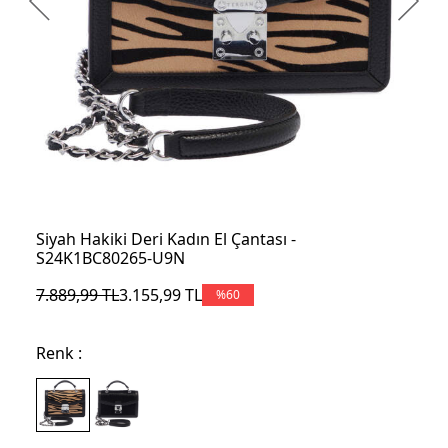
Siyah Hakiki Deri Kadın El Çantası -
S24K1BC80265-U9N
7.889,99
TL
3.155,99
TL
%
60
Renk :