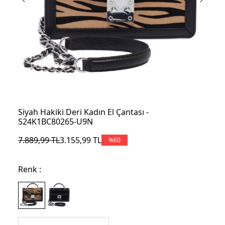
Siyah Hakiki Deri Kadın El Çantası -
S24K1BC80265-U9N
7.889,99
TL
3.155,99
TL
%
60
Renk :