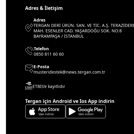
Adres & İletişim
Adres
TERGAN DERİ ÜRÜN. SAN. VE TİC. A.Ş. TERAZİDER
MAH. ESENLER CAD. YAŞARDOĞU SOK. NO:8
BAYRAMPAŞA / İSTANBUL
Telefon
0850 811 60 60
E-Posta
musteridestek@news.tergan.com.tr
ETBİS’e kayıtlıdır
Tergan için Android ve Ios App indirin