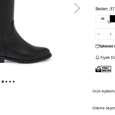
Beden :
37
36
Tahmini 
Fiyatı D
Ürün Açıklam
Ödeme Seçene