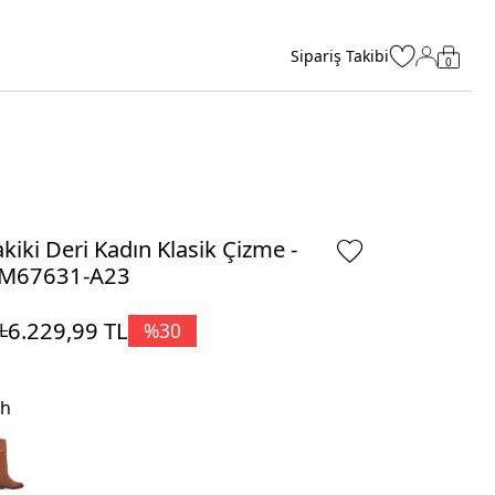
Sipariş Takibi
0
kiki Deri Kadın Klasik Çizme -
M67631-A23
6.229,99
TL
%
30
L
ah