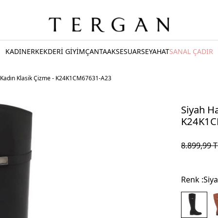
KADIN
ERKEK
DERİ GİYİM
ÇANTA
AKSESUAR
SEYAHAT
SANAL ÇADIR
i Kadın Klasik Çizme - K24K1CM67631-A23
Siyah Ha
K24K1C
8.899,99
T
Renk :
Siy