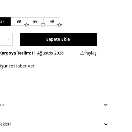
37
38
39
40
Sepete Ekle
Kargoya Teslim:
11 Ağustos 2026
Paylaş
üşünce Haber Ver
ası
kleri