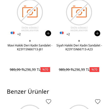
+2
+2
Mavi Hakiki Deri Kadın Sandalet -
Siyah Hakiki Deri Kadın Sandalet -
Kı
K23Y1SN66713-J61
K23Y1SN66713-A23
989,99
TL
296,99
TL
989,99
TL
296,99
TL
1
%
70
%
70
Benzer Ürünler