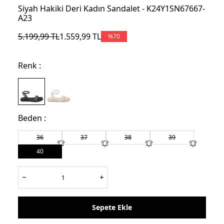
Siyah Hakiki Deri Kadın Sandalet - K24Y1SN67667-
A23
5.199,99
TL
1.559,99
TL
%
70
Renk :
Beden :
36
37
38
39
40
Sepete Ekle