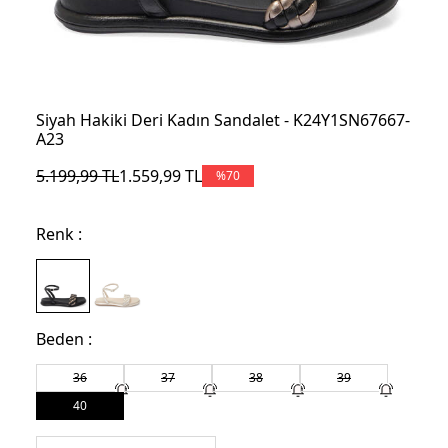
Siyah Hakiki Deri Kadın Sandalet - K24Y1SN67667-
A23
5.199,99
TL
1.559,99
TL
%
70
Renk :
Beden :
36
37
38
39
40