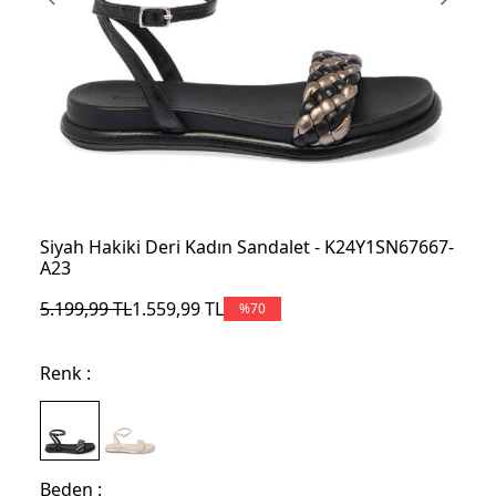
Siyah Hakiki Deri Kadın Sandalet - K24Y1SN67667-
A23
5.199,99
TL
1.559,99
TL
%
70
Renk :
Beden :