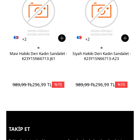
+2
+2
Mavi Hakiki Deri Kadın Sandalet -
Siyah Hakiki Deri Kadın Sandalet -
Kı
K23Y1SN66713-J61
K23Y1SN66713-A23
989,99
TL
296,99
TL
989,99
TL
296,99
TL
1
%
70
%
70
TAKİP ET