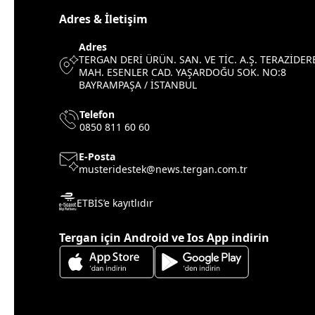
Adres & İletişim
Adres
TERGAN DERİ ÜRÜN. SAN. VE TİC. A.Ş. TERAZİDER
MAH. ESENLER CAD. YAŞARDOĞU SOK. NO:8
BAYRAMPAŞA / İSTANBUL
Telefon
0850 811 60 60
E-Posta
musteridestek@news.tergan.com.tr
ETBİS’e kayıtlıdır
Tergan için Android ve Ios App indirin