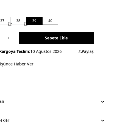
37
38
39
40
Sepete Ekle
Kargoya Teslim:
10 Ağustos 2026
Paylaş
üşünce Haber Ver
ası
kleri