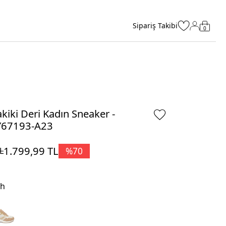
Sipariş Takibi
0
kiki Deri Kadın Sneaker -
Y67193-A23
1.799,99
TL
%
70
L
ah