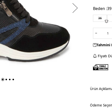
Beden :
39
36
Tahmini 
Fiyatı D
Ürün Açıklam
Ödeme Seçene