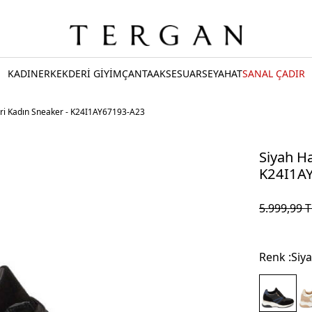
KADIN
ERKEK
DERİ GİYİM
ÇANTA
AKSESUAR
SEYAHAT
SANAL ÇADIR
eri Kadın Sneaker - K24I1AY67193-A23
Siyah Ha
K24I1A
5.999,99
T
Renk :
Siy