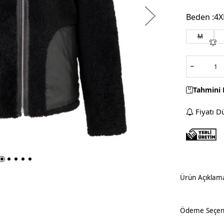
Beden :
4X
M
Tahmini 
Fiyatı D
Ürün Açıklam
Ödeme Seçene