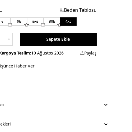
L
Beden Tablosu
L
XL
2XL
3XL
4XL
Sepete Ekle
Kargoya Teslim:
10 Ağustos 2026
Paylaş
üşünce Haber Ver
ası
kleri