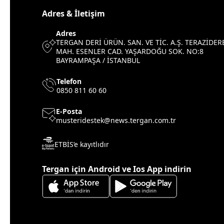
Adres & İletişim
Adres
TERGAN DERİ ÜRÜN. SAN. VE TİC. A.Ş. TERAZİDER
MAH. ESENLER CAD. YAŞARDOĞU SOK. NO:8
BAYRAMPAŞA / İSTANBUL
Telefon
0850 811 60 60
E-Posta
musteridestek@news.tergan.com.tr
ETBİS’e kayıtlıdır
Tergan için Android ve Ios App indirin