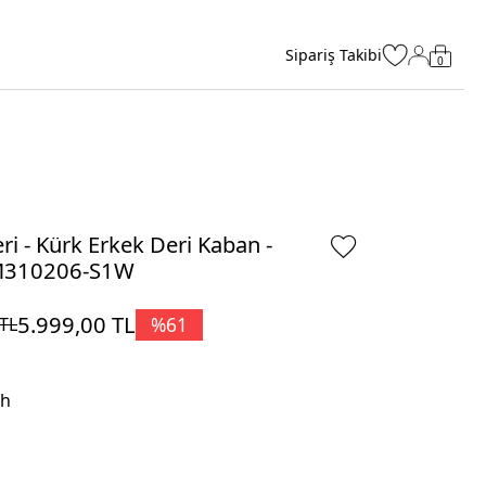
Sipariş Takibi
0
ri - Kürk Erkek Deri Kaban -
310206-S1W
5.999,00
TL
%
61
TL
ah