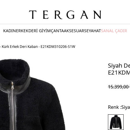
KADIN
ERKEK
DERİ GİYİM
ÇANTA
AKSESUAR
SEYAHAT
SANAL ÇADIR
 - Kürk Erkek Deri Kaban - E21KDM310206-S1W
Siyah De
E21KDM
15.399,00
Renk :
Siy