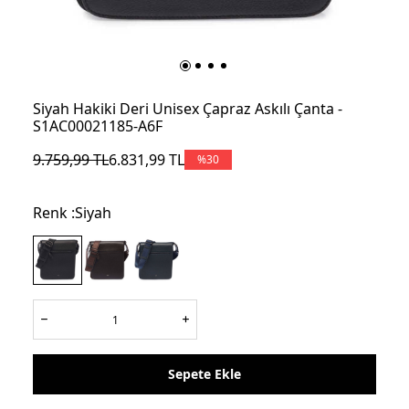
Siyah Hakiki Deri Unisex Çapraz Askılı Çanta -
S1AC00021185-A6F
9.759,99
TL
6.831,99
TL
%
30
Renk :
Siyah
Sepete Ekle