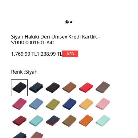
Siyah Hakiki Deri Unisex Kredi Kartlık -
S1KK00001601-A41
1.769,99
TL
1.238,99
TL
%
30
Renk :
Siyah