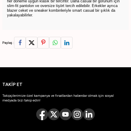
her döneme uygun klasik bir tercihtir. Daha casual bir görünüm için
slim-fit pantolon ve oversize tişört tercih edilebilir. Erkekler ayrıca
blazer ceket ve sneaker kombinleriyle smart casual bir şıklık da
yakalayabilirler.
Paylaş :
TAKİP ET
Takipçilerimize özel kampanya ve fırsatlardan haberdar olmak için sosyal
medyada bizi takip edin!