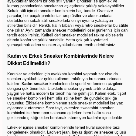
ayakkabılar modern bir ofis stili yaratır. Erkekler ise gömlek ve
kumaş pantolonlarla sneakerları eşleştirerek şıklığı yakalayabilirler.
Sokak stili için de sneaker kombinlerin baş tacıdır. Oversize
parçalar, bol paçalı pantolonlar, crop üstler ve aksesuarlarla
desteklenen sokak stili sneakerlarla en iyi uyumu yakalayan
stillerden birisidir. Renkli, kalın tabanlı veya retro sneakerlar bu stilde
öne çıkar. Aynı zamanda sneaker modellerini özel günleriniz için dahi
tercih edebilirsiniz. Kaliteli deri sneaker modelleri takım elbiselerin
altında konfor ve şıklık sunabilir. Hatta çok şık kıyafetleri
yumuşatmak adına sneaker ayakkabılarını tercih edebilirsiniz.
Kadın ve Erkek Sneaker Kombinlerinde Nelere
Dikkat Edilmelidir?
Kadınlar ve erkekler için
ayakkabı kombini yapmak zor olsa da
sneaker ayakkabılar çoklu kullanım imkânıyla bu sorunu ortadan
kaldırır.
Kadın sneaker
kombinlerinde sportif ve feminen çizgilerin
dengesi çok önemlidir. Eteklerle sneaker giymek artık oldukça
yaygın ve hatta modern bir tercih haline gelmiştir. Kalem etek, tişört
ve sneaker kombinleri hem ofis stiline hem de gündelik şıklığa
uygundur. Elbiselerle kombinlenen sade sneaker modelleri ise yaz
aylarında kurtarıcıdır. Spor tayt, oversize sweatshirt sneaker
kombinleri ise hem spor salonuna giderken hem hafta sonu
gezilerinde şıklığı elden bırakmak istemeyen kadınlar için idealdir.
Erkekler içinse sneaker kombinlerinde temel kural sadelikle tarzı
dengelemek olmalıdır. Lacivert jean, beyaz tişört ve sneaker üçlüsü