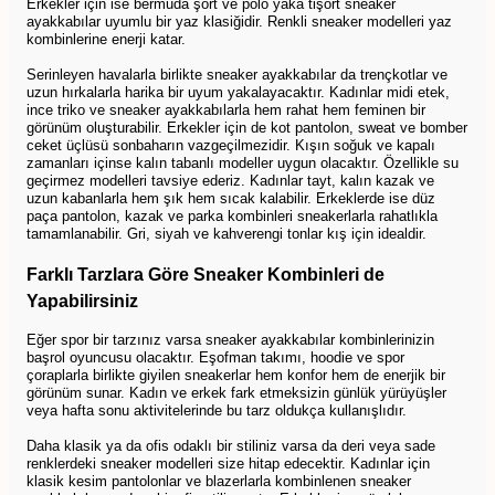
Erkekler için ise bermuda şort ve polo yaka tişört sneaker
ayakkabılar uyumlu bir yaz klasiğidir. Renkli sneaker modelleri yaz
kombinlerine enerji katar.
Serinleyen havalarla birlikte sneaker ayakkabılar da trençkotlar ve
uzun hırkalarla harika bir uyum yakalayacaktır. Kadınlar midi etek,
ince triko ve sneaker ayakkabılarla hem rahat hem feminen bir
görünüm oluşturabilir. Erkekler için de kot pantolon, sweat ve bomber
ceket üçlüsü sonbaharın vazgeçilmezidir. Kışın soğuk ve kapalı
zamanları içinse kalın tabanlı modeller uygun olacaktır. Özellikle su
geçirmez modelleri tavsiye ederiz. Kadınlar tayt, kalın kazak ve
uzun kabanlarla hem şık hem sıcak kalabilir. Erkeklerde ise düz
paça pantolon, kazak ve parka kombinleri sneakerlarla rahatlıkla
tamamlanabilir. Gri, siyah ve kahverengi tonlar kış için idealdir.
Farklı Tarzlara Göre Sneaker Kombinleri de
Yapabilirsiniz
Eğer spor bir tarzınız varsa sneaker ayakkabılar kombinlerinizin
başrol oyuncusu olacaktır. Eşofman takımı, hoodie ve spor
çoraplarla birlikte giyilen sneakerlar hem konfor hem de enerjik bir
görünüm sunar. Kadın ve erkek fark etmeksizin günlük yürüyüşler
veya hafta sonu aktivitelerinde bu tarz oldukça kullanışlıdır.
Daha klasik ya da ofis odaklı bir stiliniz varsa da deri veya sade
renklerdeki sneaker modelleri size hitap edecektir. Kadınlar için
klasik kesim pantolonlar ve blazerlarla kombinlenen sneaker