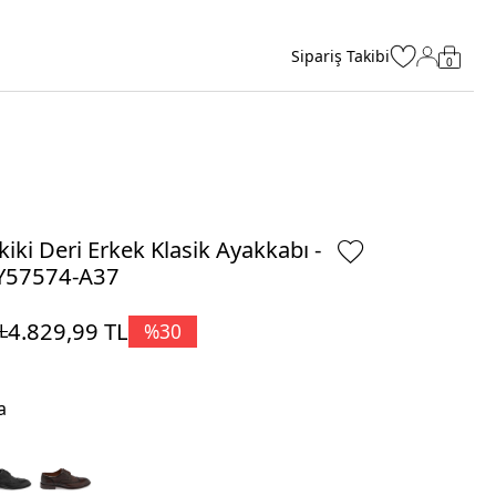
Sipariş Takibi
0
iki Deri Erkek Klasik Ayakkabı -
Y57574-A37
4.829,99
TL
%
30
L
a