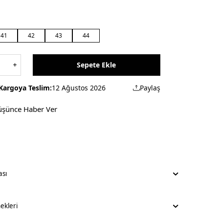
41
42
43
44
Sepete Ekle
Kargoya Teslim:
12 Ağustos 2026
Paylaş
üşünce Haber Ver
ası
kleri