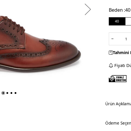
Beden :
40
40
Tahmini 
Fiyatı D
Ürün Açıklam
Ödeme Seçene