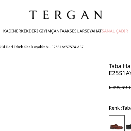
KADIN
ERKEK
DERİ GİYİM
ÇANTA
AKSESUAR
SEYAHAT
SANAL ÇADIR
iki Deri Erkek Klasik Ayakkabı - E25S1AY57574-A37
Taba Hak
E25S1A
6.899,99
T
Renk :
Tab