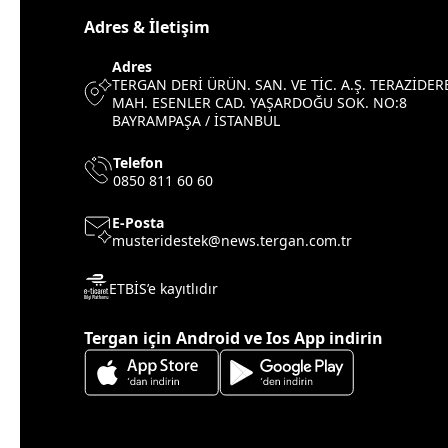
Adres & İletişim
Adres
TERGAN DERİ ÜRÜN. SAN. VE TİC. A.Ş. TERAZİDER
MAH. ESENLER CAD. YAŞARDOĞU SOK. NO:8
BAYRAMPAŞA / İSTANBUL
Telefon
0850 811 60 60
E-Posta
musteridestek@news.tergan.com.tr
ETBİS’e kayıtlıdır
Tergan için Android ve Ios App indirin