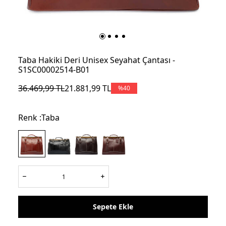
Taba Hakiki Deri Unisex Seyahat Çantası -
S1SC00002514-B01
36.469,99
TL
21.881,99
TL
%
40
Renk :
Taba
Sepete Ekle