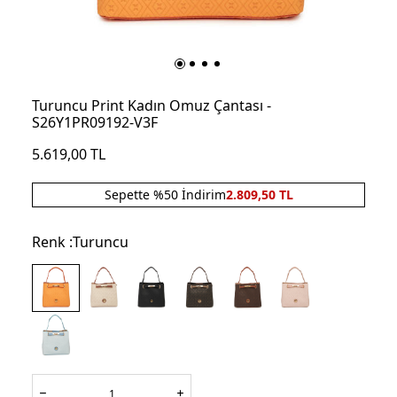
Turuncu Print Kadın Omuz Çantası -
S26Y1PR09192-V3F
5.619,00
TL
Sepette %50 İndirim
2.809,50
TL
Renk :
Turuncu