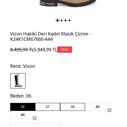
Vizon Hakiki Deri Kadın Klasik Çizme -
K24K1CM67660-A44
8.499,99
TL
5.949,99
TL
%
30
Renk :
Vizon
Beden :
36
36
37
38
39
40