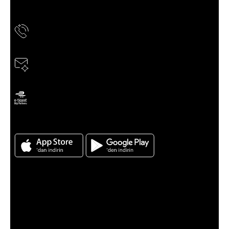
ESENLER CAD. YAŞARDOĞU SOK. NO:8 BAYRAMPAŞA /
İSTANBUL
Telefon
0850 811 60 60
E-Posta
musteridestek@news.tergan.com.tr
ETBİS’e kayıtlıdır
Tergan için Android ve Ios App indirin
Kategoriler
Kampanyalar
Kadın
Erkek
Yeni Sezon
Sanal Çadır
Müşteri Hizmetleri
Sıkça Sorulan Sorular