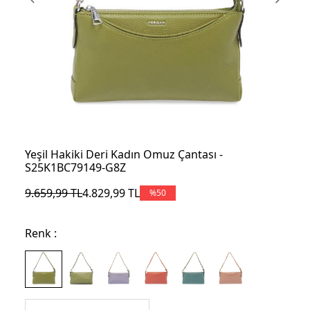
Yeşil Hakiki Deri Kadın Omuz Çantası -
S25K1BC79149-G8Z
9.659,99
TL
4.829,99
TL
%
50
Renk :