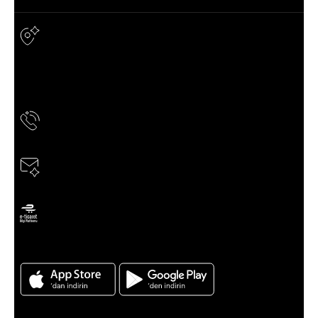
Adres & İletişim
Adres
TERGAN DERİ ÜRÜN. SAN. VE TİC. A.Ş. TERAZİDERE MAH.
ESENLER CAD. YAŞARDOĞU SOK. NO:8 BAYRAMPAŞA /
İSTANBUL
Telefon
0850 811 60 60
E-Posta
musteridestek@news.tergan.com.tr
ETBİS’e kayıtlıdır
Tergan için Android ve Ios App indirin
Kategoriler
Kampanyalar