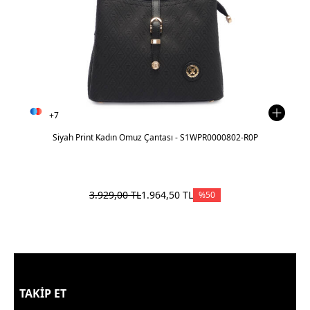
+7
Siyah Print Kadın Omuz Çantası - S1WPR0000802-R0P
3.929,00
TL
1.964,50
TL
%
50
TAKİP ET