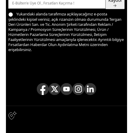
Kaydol
Yukarıdaki alanda tarafımıza açıklayacağınız e-posta
şeklindeki kişisel veriniz, açık rızanızın olması durumunda Tergan
Deri Ürünleri San. ve Tic. Anonim Şirketi tarafından Reklam /
Kampanya / Promosyon Süreçlerinin Yürütülmesi, Ürün /
Hizmetlerin Pazarlama Süreçlerinin Yürütülmesi, İletişim
Faaliyetlerinin Yürütülmesi amaçlarıyla işlenecektir. Ayrıntılı bilgiye
Fırsatlardan Haberdar Olun Aydınlatma Metni
üzerinden
erişebilirsiniz.
TAKİP ET
Takipçilerimize özel kampanya ve fırsatlardan haberdar
olmak için sosyal medyada bizi takip edin!
Adres & İletişim
Adres
TERGAN DERİ ÜRÜN. SAN. VE TİC. A.Ş. TERAZİDERE MAH.