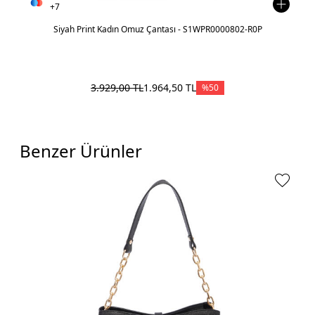
+7
Siyah Print Kadın Omuz Çantası - S1WPR0000802-R0P
3.929,00
TL
1.964,50
TL
%
50
Benzer Ürünler