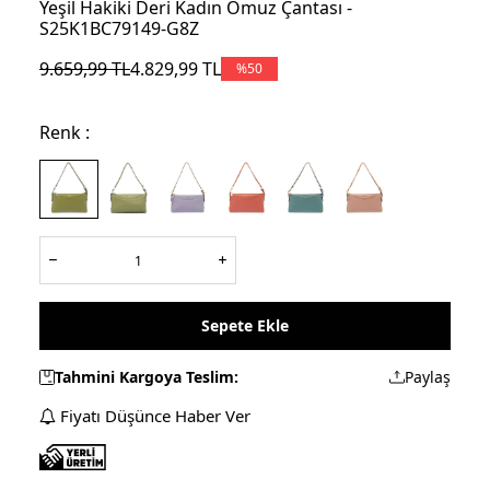
Yeşil Hakiki Deri Kadın Omuz Çantası -
S25K1BC79149-G8Z
9.659,99
TL
4.829,99
TL
%
50
Renk :
Sepete Ekle
Tahmini Kargoya Teslim:
Paylaş
Fiyatı Düşünce Haber Ver