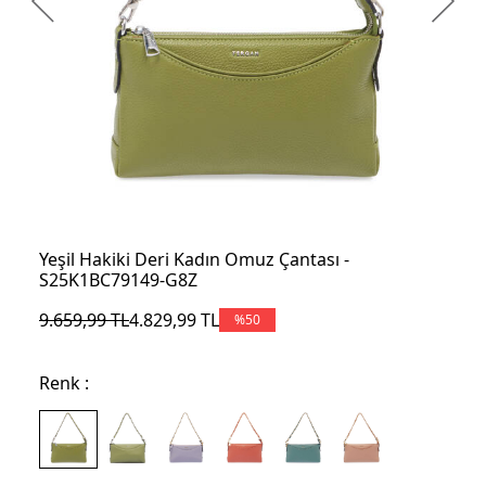
Yeşil Hakiki Deri Kadın Omuz Çantası -
S25K1BC79149-G8Z
9.659,99
TL
4.829,99
TL
%
50
Renk :