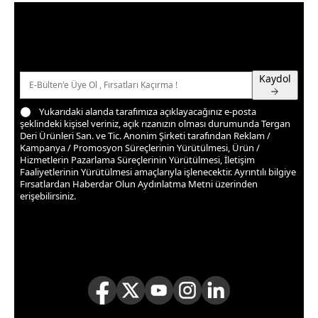
Fırsatlardan Haberdar Olun
Üyelerimize özel kampanya ve fırsatlardan haberdar
olmak için e-bültenimize kayıt olun
Kaydol
Yukarıdaki alanda tarafımıza açıklayacağınız e-posta
şeklindeki kişisel veriniz, açık rızanızın olması durumunda Tergan
Deri Ürünleri San. ve Tic. Anonim Şirketi tarafından Reklam /
Kampanya / Promosyon Süreçlerinin Yürütülmesi, Ürün /
Hizmetlerin Pazarlama Süreçlerinin Yürütülmesi, İletişim
Faaliyetlerinin Yürütülmesi amaçlarıyla işlenecektir. Ayrıntılı bilgiye
Fırsatlardan Haberdar Olun Aydınlatma Metni
üzerinden
erişebilirsiniz.
TAKİP ET
Takipçilerimize özel kampanya ve fırsatlardan haberdar
olmak için sosyal medyada bizi takip edin!