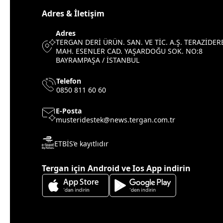
Adres & İletişim
Adres
TERGAN DERİ ÜRÜN. SAN. VE TİC. A.Ş. TERAZİDER
MAH. ESENLER CAD. YAŞARDOĞU SOK. NO:8
BAYRAMPAŞA / İSTANBUL
Telefon
0850 811 60 60
E-Posta
musteridestek@news.tergan.com.tr
ETBİS’e kayıtlıdır
Tergan için Android ve Ios App indirin