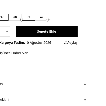
37
38
39
40
Sepete Ekle
Kargoya Teslim:
10 Ağustos 2026
Paylaş
üşünce Haber Ver
ası
kleri