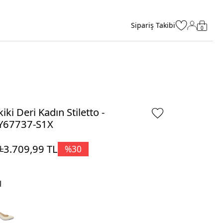
Sipariş Takibi
0
iki Deri Kadın Stiletto -
Y67737-S1X
3.709,99
TL
%
30
L
l