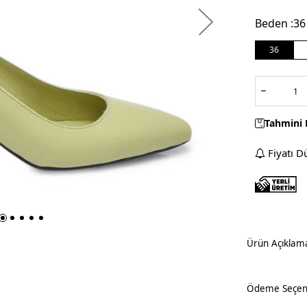
Beden :
36
36
Tahmini 
Fiyatı D
Ürün Açıklam
Ödeme Seçene