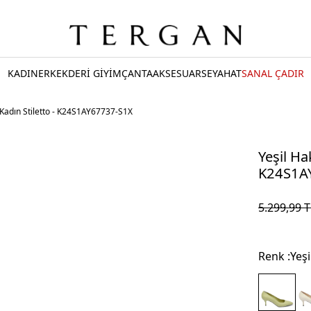
KADIN
ERKEK
DERİ GİYİM
ÇANTA
AKSESUAR
SEYAHAT
SANAL ÇADIR
i Kadın Stiletto - K24S1AY67737-S1X
Yeşil Hak
K24S1A
5.299,99
T
Renk :
Yeşi