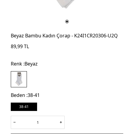
Beyaz Bambu Kadın Çorap - K24I1CR20306-U2Q
89,99
TL
Renk :
Beyaz
Beden :
38-41
38-41