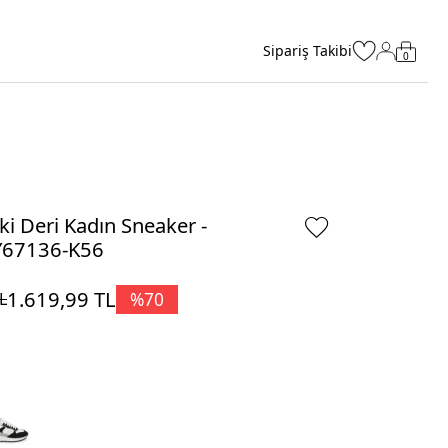
Sipariş Takibi
0
ki Deri Kadın Sneaker -
Y67136-K56
1.619,99
TL
%
70
L