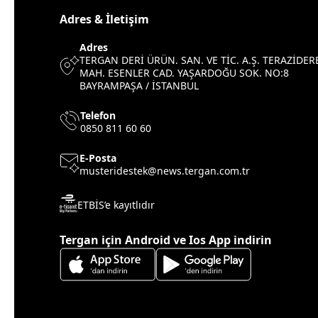
Adres & İletişim
Adres
TERGAN DERİ ÜRÜN. SAN. VE TİC. A.Ş. TERAZİDER
MAH. ESENLER CAD. YAŞARDOĞU SOK. NO:8
BAYRAMPAŞA / İSTANBUL
Telefon
0850 811 60 60
E-Posta
musteridestek@news.tergan.com.tr
ETBİS’e kayıtlıdır
Tergan için Android ve Ios App indirin