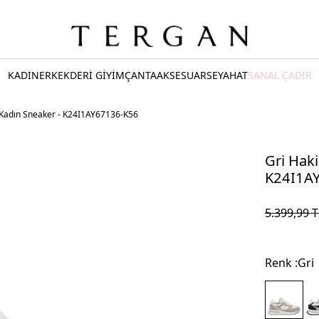
KADIN
ERKEK
DERİ GİYİM
ÇANTA
AKSESUAR
SEYAHAT
SANAL ÇADIR
i Kadın Sneaker - K24I1AY67136-K56
Gri Haki
K24I1A
5.399,99
T
Renk :
Gri