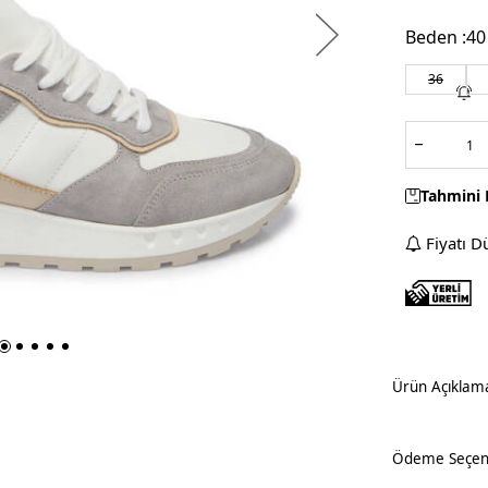
Beden :
40
36
Tahmini 
Fiyatı D
Ürün Açıklam
Ödeme Seçene