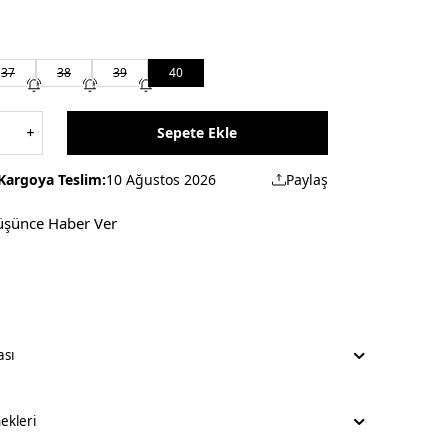
37
38
39
40
Sepete Ekle
Kargoya Teslim:
10 Ağustos 2026
Paylaş
üşünce Haber Ver
ası
kleri