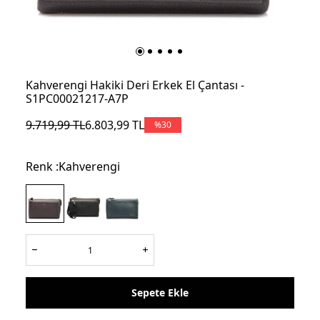
Kahverengi Hakiki Deri Erkek El Çantası -
S1PC00021217-A7P
9.719,99
TL
6.803,99
TL
%
30
Renk :
Kahverengi
Sepete Ekle