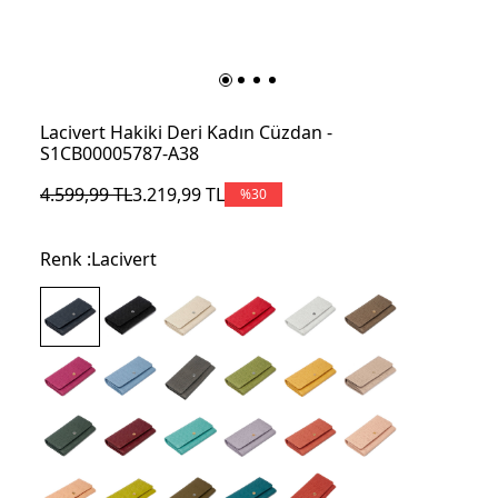
Lacivert Hakiki Deri Kadın Cüzdan -
S1CB00005787-A38
4.599,99
TL
3.219,99
TL
%
30
Renk :
Lacivert