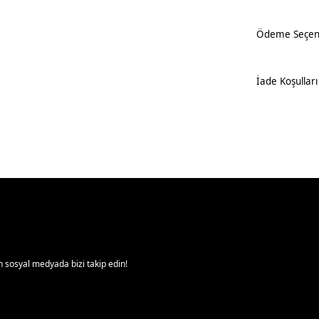
Ödeme Seçene
İade Koşulları
 sosyal medyada bizi takip edin!