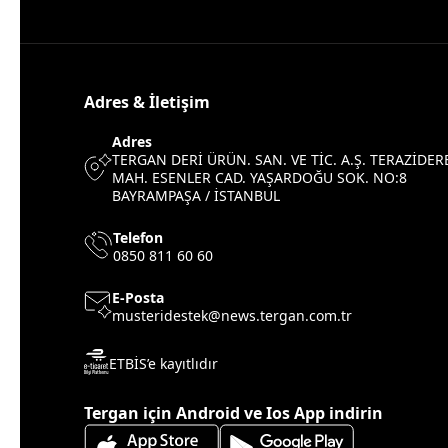
Adres & İletişim
Adres
TERGAN DERİ ÜRÜN. SAN. VE TİC. A.Ş. TERAZİDER
MAH. ESENLER CAD. YAŞARDOĞU SOK. NO:8
BAYRAMPAŞA / İSTANBUL
Telefon
0850 811 60 60
E-Posta
musteridestek@news.tergan.com.tr
ETBİS’e kayıtlıdır
Tergan için Android ve Ios App indirin