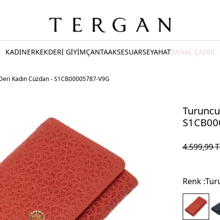
KADIN
ERKEK
DERİ GİYİM
ÇANTA
AKSESUAR
SEYAHAT
SANAL ÇADIR
 Deri Kadın Cüzdan - S1CB00005787-V9G
Turuncu
S1CB00
4.599,99
T
Renk :
Tur