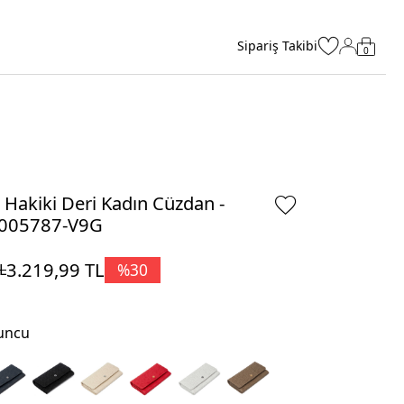
Sipariş Takibi
0
 Hakiki Deri Kadın Cüzdan -
005787-V9G
3.219,99
TL
%
30
L
uncu