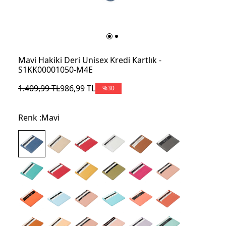
Mavi Hakiki Deri Unisex Kredi Kartlık -
S1KK00001050-M4E
1.409,99
TL
986,99
TL
%
30
Renk :
Mavi