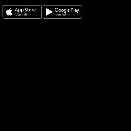
Tergan için Android ve Ios App indirin
Kategoriler
Kampanyalar
Kadın
Erkek
Yeni Sezon
Sanal Çadır
Müşteri Hizmetleri
Sıkça Sorulan Sorular
Sipariş Takip
Kişisel Bilgilerim Aydınlatma Metni
Satış Sözleşmesi
Üyelik Sözleşmesi
Satış Sonrası Destek
Çerez Politikası
Gizlilik ve Güvenlik
Ürün Bakım Ve Kullanım Önerileri
Fırsatlardan Haberdar Olun Aydınlatma Metni
Destek Aydınlatma Metni
Kurumsal
Hakkımızda
Mağazalar