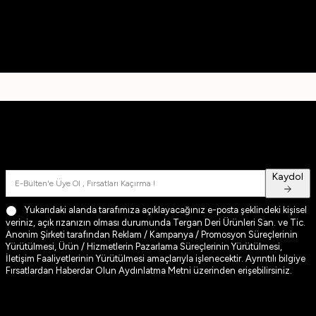
© 2026 Tüm hakları saklıdır Tergan
Fırsatlardan Haberdar Olun
Üyelerimize özel kampanya ve fırsatlardan haberdar olmak için e-
bültenimize kayıt olun
Kaydol
Yukarıdaki alanda tarafımıza açıklayacağınız e-posta şeklindeki kişisel
veriniz, açık rızanızın olması durumunda Tergan Deri Ürünleri San. ve Tic.
Anonim Şirketi tarafından Reklam / Kampanya / Promosyon Süreçlerinin
Yürütülmesi, Ürün / Hizmetlerin Pazarlama Süreçlerinin Yürütülmesi,
İletişim Faaliyetlerinin Yürütülmesi amaçlarıyla işlenecektir. Ayrıntılı bilgiye
Fırsatlardan Haberdar Olun Aydınlatma Metni
üzerinden erişebilirsiniz.
TAKİP ET