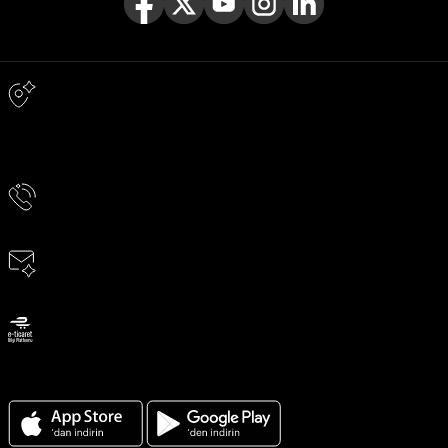
Adres & İletişim
Adres
TERGAN DERİ ÜRÜN. SAN. VE TİC. A.Ş. TERAZİDERE MAH. ESENLER
CAD. YAŞARDOĞU SOK. NO:8 BAYRAMPAŞA / İSTANBUL
Telefon
0850 811 60 60
E-Posta
musteridestek@news.tergan.com.tr
ETBİS’e kayıtlıdır
Tergan için Android ve Ios App indirin