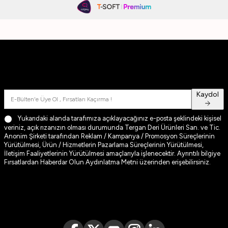
Fırsatlardan Haberdar Olun
Üyelerimize özel kampanya ve fırsatlardan haberdar olmak için e-
bültenimize kayıt olun
Kaydol
Yukarıdaki alanda tarafımıza açıklayacağınız e-posta şeklindeki kişisel
veriniz, açık rızanızın olması durumunda Tergan Deri Ürünleri San. ve Tic.
Anonim Şirketi tarafından Reklam / Kampanya / Promosyon Süreçlerinin
Yürütülmesi, Ürün / Hizmetlerin Pazarlama Süreçlerinin Yürütülmesi,
İletişim Faaliyetlerinin Yürütülmesi amaçlarıyla işlenecektir. Ayrıntılı bilgiye
Fırsatlardan Haberdar Olun Aydınlatma Metni
üzerinden erişebilirsiniz.
TAKİP ET
Takipçilerimize özel kampanya ve fırsatlardan haberdar olmak için
sosyal medyada bizi takip edin!