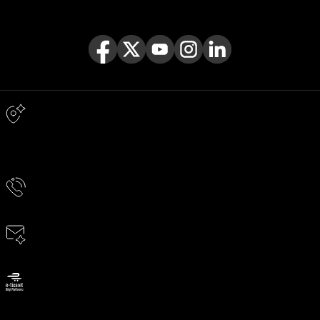
Takipçilerimize özel kampanya ve fırsatlardan haberdar olmak için
sosyal medyada bizi takip edin!
Adres & İletişim
Adres
TERGAN DERİ ÜRÜN. SAN. VE TİC. A.Ş. TERAZİDERE MAH. ESENLER
CAD. YAŞARDOĞU SOK. NO:8 BAYRAMPAŞA / İSTANBUL
Telefon
0850 811 60 60
E-Posta
musteridestek@news.tergan.com.tr
ETBİS’e kayıtlıdır