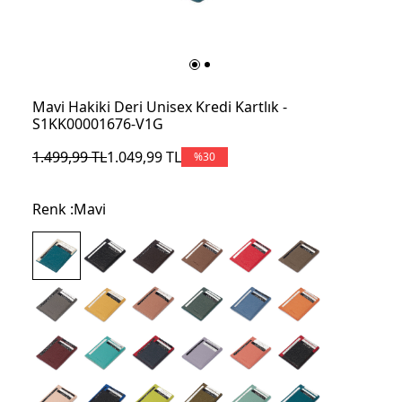
Mavi Hakiki Deri Unisex Kredi Kartlık -
S1KK00001676-V1G
1.499,99
TL
1.049,99
TL
%
30
Renk :
Mavi